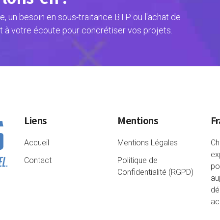
, un besoin en sous-traitance BTP ou l'achat de
t à votre écoute pour concrétiser vos projets.
Liens
Mentions
Fr
Accueil
Mentions Légales
Ch
ex
Contact
Politique de
po
Confidentialité (RGPD)
au
dé
ac