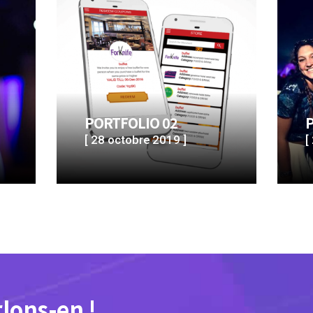
PORTFOLIO 02
[ 28 octobre 2019 ]
[
rlons-en !