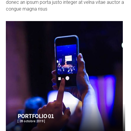
donec an ipsum porta justo integer at velna vitae auctor a
congue magna risus
PORTFOLIO 01
[ 28 octobre 2019 ]