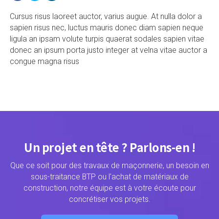
Cursus risus laoreet auctor, varius augue. At nulla dolor a
sapien risus nec, luctus mauris donec diam sapien neque
ligula an ipsam volute turpis quaerat sodales sapien vitae
donec an ipsum porta justo integer at velna vitae auctor a
congue magna risus
Un projet en tête ? Parlons-en !
Que ce soit pour des travaux de maçonnerie, un besoin en
sous-traitance BTP ou l'achat de matériaux de
construction, notre équipe est à votre écoute pour
concrétiser vos projets.