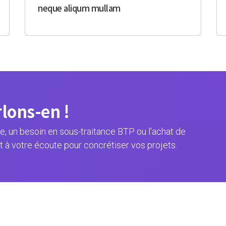
neque aliqum mullam
rlons-en !
, un besoin en sous-traitance BTP ou l'achat de
t à votre écoute pour concrétiser vos projets.