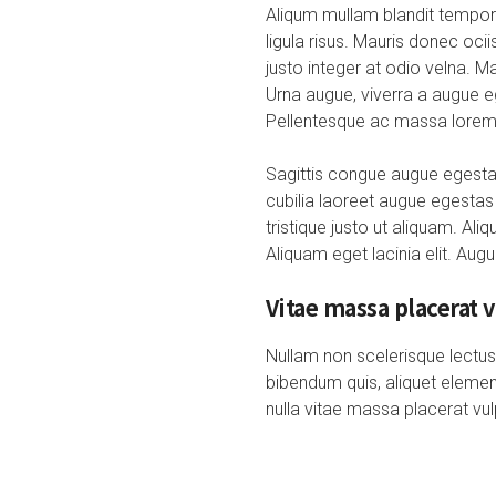
Aliqum mullam blandit tempor 
ligula risus. Mauris donec oc
justo integer at odio velna. M
Urna augue, viverra a augue eg
Pellentesque ac massa lorem
Sagittis congue augue egestas
cubilia laoreet augue egestas
tristique justo ut aliquam. Al
Aliquam eget lacinia elit. Augue
Vitae massa placerat 
Nullam non scelerisque lectus. 
bibendum quis, aliquet eleme
nulla vitae massa placerat vu