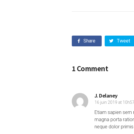
Share
Tweet
1
Comment
J. Delaney
16 juin 2019 at 10h5
Etiam sapien sem m
magna porta ration
neque dolor primis 