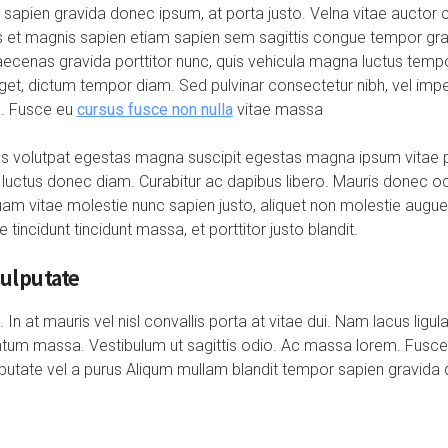
sapien gravida donec ipsum, at porta justo. Velna vitae auctor 
iis et magnis sapien etiam sapien sem sagittis congue tempor g
aecenas gravida porttitor nunc, quis vehicula magna luctus tempor
et, dictum tempor diam. Sed pulvinar consectetur nibh, vel imperd
. Fusce eu
cursus fusce non nulla
vitae massa
 volutpat egestas magna suscipit egestas magna ipsum vitae pur
 luctus donec diam. Curabitur ac dapibus libero. Mauris donec oci
iquam vitae molestie nunc sapien justo, aliquet non molestie augue
 tincidunt tincidunt massa, et porttitor justo blandit.
vulputate
In at mauris vel nisl convallis porta at vitae dui. Nam lacus ligul
ntum massa. Vestibulum ut sagittis odio. Ac massa lorem. Fusce
lputate vel a purus Aliqum mullam blandit tempor sapien gravida