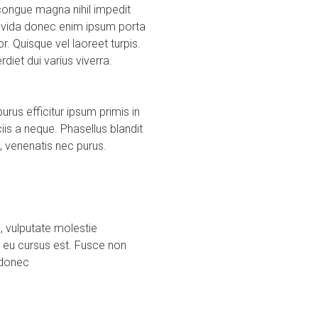
congue magna nihil impedit
ravida donec enim ipsum porta
. Quisque vel laoreet turpis.
iet dui varius viverra.
us efficitur ipsum primis in
is a neque. Phasellus blandit
, venenatis nec purus.
a, vulputate molestie
 eu cursus est. Fusce non
 donec