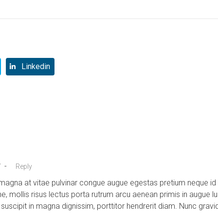
Linkedin
-
7
Reply
agna at vitae pulvinar congue augue egestas pretium neque id v
e, mollis risus lectus porta rutrum arcu aenean primis in augue 
suscipit in magna dignissim, porttitor hendrerit diam. Nunc gravida