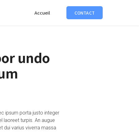
Accueil
CONTACT
por undo
sum
c ipsum porta justo integer
l laoreet turpis. An augue
t dui varius viverra massa