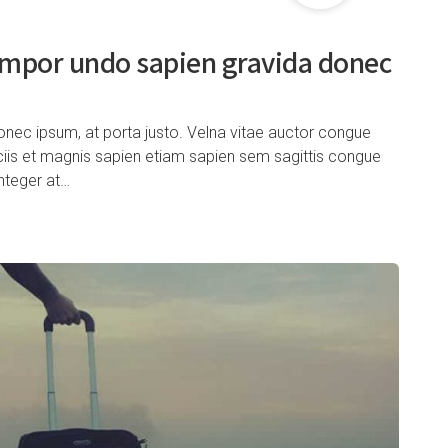
empor undo sapien gravida donec
nec ipsum, at porta justo. Velna vitae auctor congue
ociis et magnis sapien etiam sapien sem sagittis congue
nteger at…