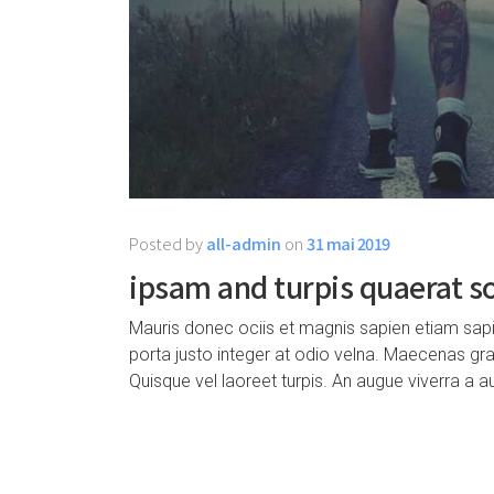
Posted by
all-admin
on
31 mai 2019
ipsam and turpis quaerat so
Mauris donec ociis et magnis sapien etiam sa
porta justo integer at odio velna. Maecenas gra
Quisque vel laoreet turpis. An augue viverra a 