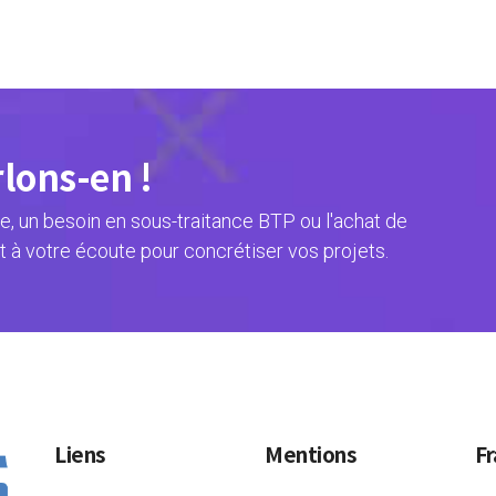
rlons-en !
, un besoin en sous-traitance BTP ou l'achat de
t à votre écoute pour concrétiser vos projets.
Liens
Mentions
Fr