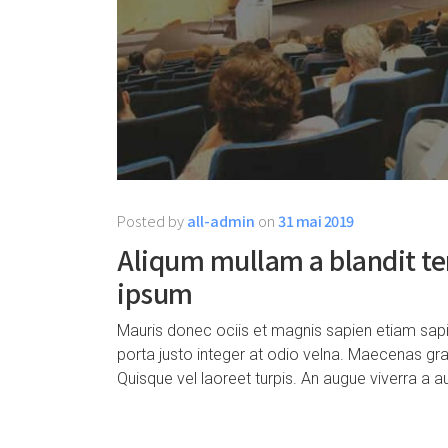
Posted by
all-admin
on
31 mai 2019
Aliqum mullam a blandit t
ipsum
Mauris donec ociis et magnis sapien etiam sa
porta justo integer at odio velna. Maecenas gra
Quisque vel laoreet turpis. An augue viverra a 