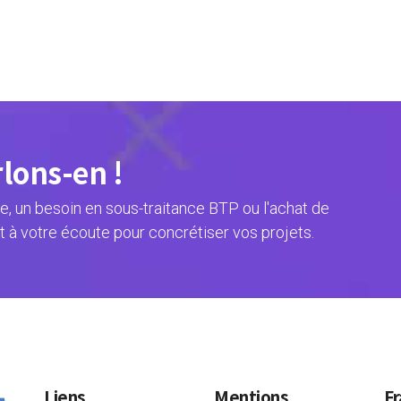
rlons-en !
, un besoin en sous-traitance BTP ou l'achat de
t à votre écoute pour concrétiser vos projets.
Liens
Mentions
Fr