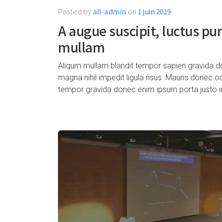
Posted by
all-admin
on
1 juin 2019
A augue suscipit, luctus p
mullam
Aliqum mullam blandit tempor sapien gravida do
magna nihil impedit ligula risus. Mauris donec 
tempor gravida donec enim ipsum porta justo i